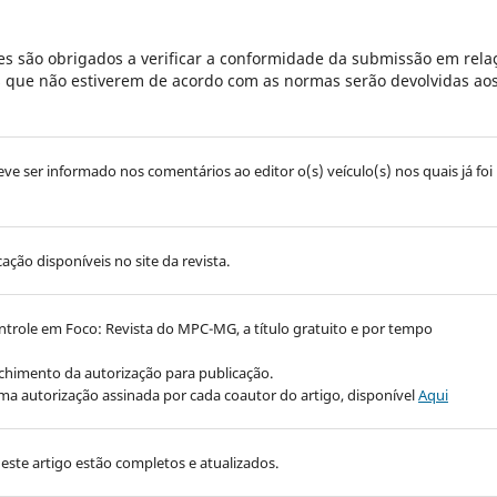
s são obrigados a verificar a conformidade da submissão em rela
es que não estiverem de acordo com as normas serão devolvidas ao
deve ser informado nos comentários ao editor o(s) veículo(s) nos quais já foi
ção disponíveis no site da revista.
ontrole em Foco: Revista do MPC-MG, a título gratuito e por tempo
nchimento da autorização para publicação.
uma autorização assinada por cada coautor do artigo, disponível
Aqui
este artigo estão completos e atualizados.