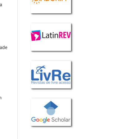
ha
dade
m