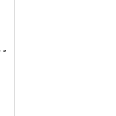
star
s