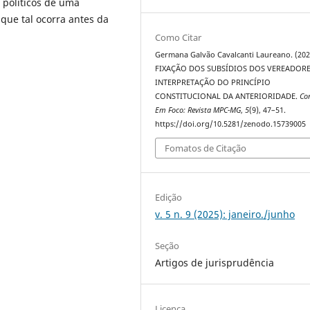
 políticos de uma
que tal ocorra antes da
Como Citar
Germana Galvão Cavalcanti Laureano. (202
FIXAÇÃO DOS SUBSÍDIOS DOS VEREADORE
INTERPRETAÇÃO DO PRINCÍPIO
CONSTITUCIONAL DA ANTERIORIDADE.
Co
Em Foco: Revista MPC-MG
,
5
(9), 47–51.
https://doi.org/10.5281/zenodo.15739005
Fomatos de Citação
Edição
v. 5 n. 9 (2025): janeiro./junho
Seção
Artigos de jurisprudência
Licença