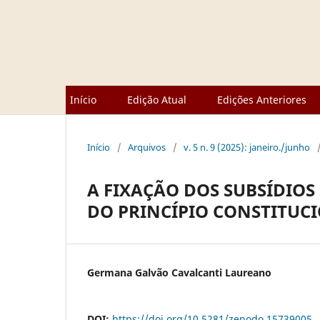
Início
Edição Atual
Edições Anteriores
Início
/
Arquivos
/
v. 5 n. 9 (2025): janeiro./junho
A FIXAÇÃO DOS SUBSÍDIOS
DO PRINCÍPIO CONSTITUC
Germana Galvão Cavalcanti Laureano
DOI:
https://doi.org/10.5281/zenodo.15739005