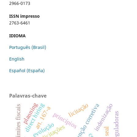
2966-0173
ISSN impresso
2763-6461
IDIOMA
Português (Brasil)
English
Español (España)
Palavras-chave
planning
licitação
direct hiring
função corretiva
indenização
limites fiscais
art. 167-a
princípios
evolução
licitações