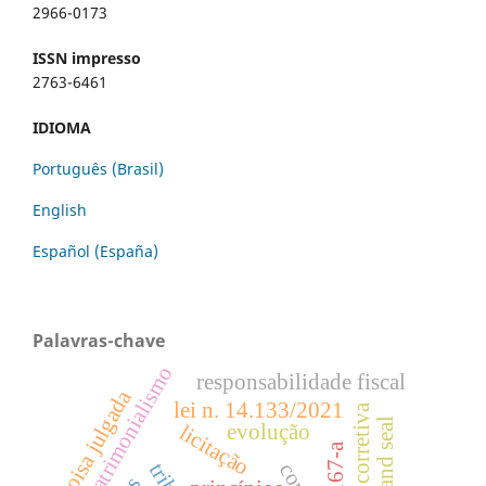
2966-0173
ISSN impresso
2763-6461
IDIOMA
Português (Brasil)
English
Español (España)
Palavras-chave
patrimonialismo
responsabilidade fiscal
coisa julgada
lei n. 14.133/2021
função corretiva
brand seal
evolução
licitação
art. 167-a