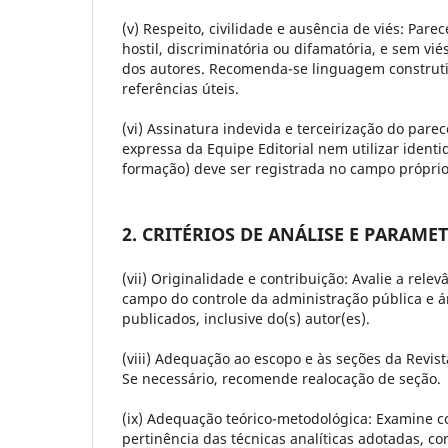
(v) Respeito, civilidade e ausência de viés:
Parece
hostil, discriminatória ou difamatória, e sem vié
dos autores. Recomenda-se linguagem construtiv
referências úteis.
(vi) Assinatura indevida e terceirização do parec
expressa da Equipe Editorial nem utilizar identi
formação) deve ser registrada no campo próprio
2. CRITÉRIOS DE ANÁLISE E PARAM
(vii) Originalidade e contribuição:
Avalie a relev
campo do controle da administração pública e á
publicados, inclusive do(s) autor(es).
(viii) Adequação ao escopo e às seções da Revist
Se necessário, recomende realocação de seção.
(ix) Adequação teórico-metodológica:
Examine co
pertinência das técnicas analíticas adotadas, c