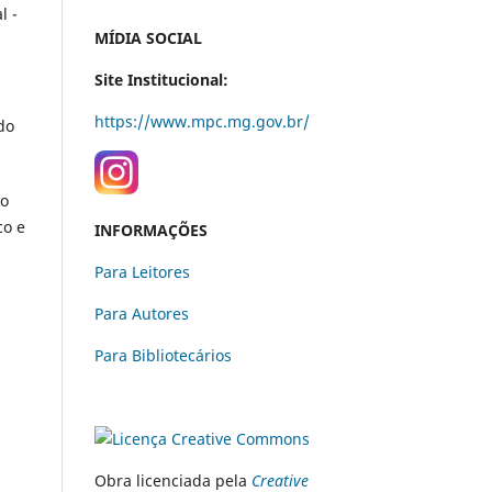
l -
MÍDIA SOCIAL
Site Institucional:
https://www.mpc.mg.gov.br/
do
so
co e
INFORMAÇÕES
Para Leitores
Para Autores
Para Bibliotecários
Obra licenciada pela
Creative