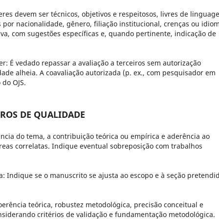
res devem ser técnicos, objetivos e respeitosos, livres de lingua
s por nacionalidade, gênero, filiação institucional, crenças ou idio
a, com sugestões específicas e, quando pertinente, indicação de
er:
É vedado repassar a avaliação a terceiros sem autorização
dade alheia. A coavaliação autorizada (p. ex., com pesquisador em
 do OJS.
ETROS DE QUALIDADE
ância do tema, a contribuição teórica ou empírica e aderência ao
reas correlatas. Indique eventual sobreposição com trabalhos
a:
Indique se o manuscrito se ajusta ao escopo e à seção pretendi
erência teórica, robustez metodológica, precisão conceitual e
onsiderando critérios de validação e fundamentação metodológica.