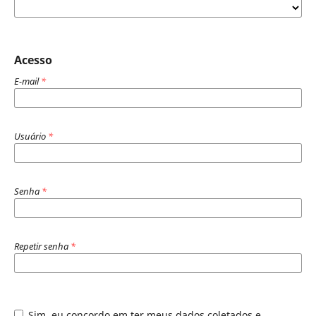
Acesso
E-mail
*
Usuário
*
Senha
*
Repetir senha
*
Sim, eu concordo em ter meus dados coletados e